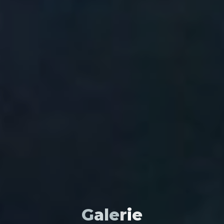
G
a
l
e
r
i
e